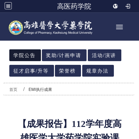
高医药学院
Toggle n
:::
学院公告
奖助/计画申请
活动/演讲
征才启事/升等
荣誉榜
规章办法
首页
EMI执行成果
【成果报告】112学年度
高
雄医学大学药学院实验课