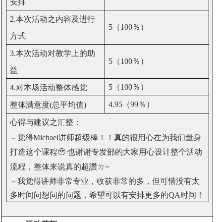
安排
2.
本次活动之内容及进行
5
（
100
％）
方式
3.
本次活动对教学上的助
5
（
100
％）
益
5
（
100
％）
4.
对本场活动整体感觉
4.95
（
99
％）
整体满意度
(
总平均值
)
心得与建议之汇整：
觉得
Michael
讲师超级棒！！真的很用心在为我们量身
－
打造这个课程
也谢谢专发部的大家用心设计整个活动
🥹
流程，整体来说真的超讚ㄉ
~
我觉得讲师非常专业，收获非常的多，但可惜没有太
－
多时间问想问的问题，希望可以有安排更多的
QA
时间！