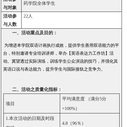
药学院全体学生
与对象
活动参
22
人
与人数
一、活动重点及目的：
为增进本学院双语计画执行成效，提供学生善用双语能力的平
台，特别邀请专业培训讲师，举办【英语表达力工作坊】活
动。冀望透过实际演练，训练学生公众演说的技巧，并强化其
英语口说与表达能力，提升学生与国际接轨之竞争力。
二、活动之质量化指标：
平均满意度
（满分
5
分
项目
=100%
）
1.
本次活动的日期及时段
4.8
（
96
％）