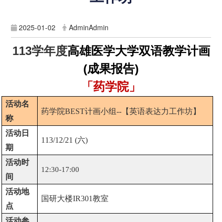
2025-01-02
AdminAdmin
113
学年度
高雄医学大学双语教学计画
(成果报告)
「药学院」
活动名
药学院
BEST
计画小组
--
【英语表达力工作坊】
称
活动日
113/12/21 (
六
)
期
活动时
12:30-17:00
间
活动地
国研大楼
IR301
教室
点
活动参