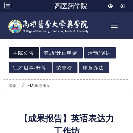
高医药学院
Toggle n
:::
学院公告
奖助/计画申请
活动/演讲
征才启事/升等
荣誉榜
规章办法
首页
EMI执行成果
【成果报告】英语表达力
工作坊