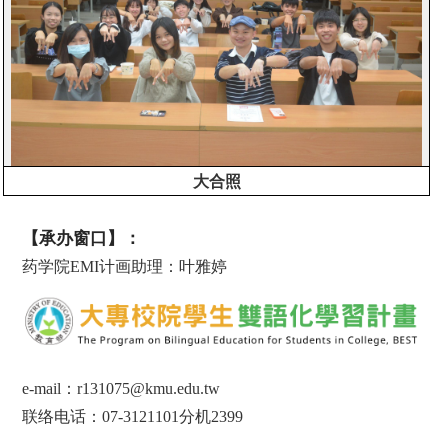
大合照
【承办窗口】：
药学院
EMI
计画助理：叶雅婷
e-mail
：
r131075
@kmu.edu.tw
联络电话：
07-3121101
分机
2399