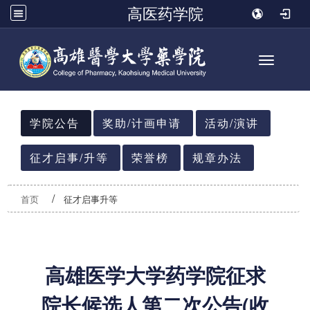
高医药学院
Toggle n
:::
学院公告
奖助/计画申请
活动/演讲
征才启事/升等
荣誉榜
规章办法
首页
征才启事升等
高雄医学大学药学院征求
院长候选人第二次公告(收