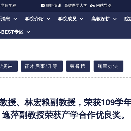
士学位学程
联络资讯
高雄医学大学
网站导览
新消息
学院介绍
学院成员
高教深耕
院
I-BEST专区
/演讲
征才启事/升等
荣誉榜
规章办法
教授、林宏粮副教授，荣获109学
逸萍副教授荣获产学合作优良奖。