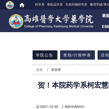
药学系
香粧品学系
天然药物研究所
毒理学硕/博
:::
:::
最
EM
:::
学院公告
奖助/计画申请
活动
首页
荣誉榜
贺！本院药学系柯宏慧
2021-12-30
AdminAdmin