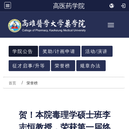
高医药学院
Toggle n
:::
学院公告
奖助/计画申请
活动/演讲
征才启事/升等
荣誉榜
规章办法
首页
荣誉榜
贺！本院毒理学硕士班李
志恒教授，荣获第一届终