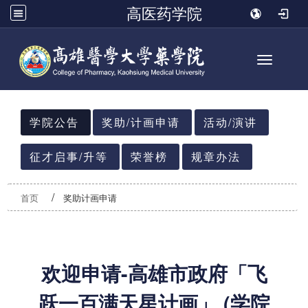
高医药学院
Toggle n
:::
学院公告
奖助/计画申请
活动/演讲
征才启事/升等
荣誉榜
规章办法
首页
奖助计画申请
欢迎申请-高雄市政府「飞
跃一百满天星计画」 (学院