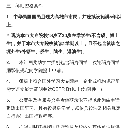
三、补助资格条件：
1.
中华民国国民且现为高雄市市民，并连续设籍满5年以
上
。
2.
现为本市大专院校18岁至30岁在学学生(不含硕、博士
生)，并于本市大专院校就读1学期以上，且不包含就读之
境外生(外籍生、侨生、陆生、港澳生)
。
3. 本计画奖助学生类别包含弱势同学，欢迎弱势同学
踊跃依规定向学院提出申请。
4. 须提出符合国外学习大专院校、企业或机构规定所
需之语文能力证明并达CEFR B1以上(如附件一)。
5. 公费生及有服务义务者倘获录取不得以此为由申请
延缓出国研习。具有役男身份者，须依兵役法及相关规定
自行办理出国行政程序。
6. 不得同时获得我国政府预算及校内外其他单位提供