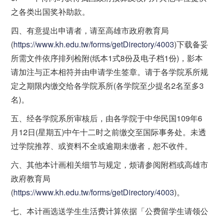
之各类出国奖补助款。
四、有意提出申请者，请至高雄市政府教育局
(
https://www.kh.edu.tw/forms/getDirectory/4003
)下载备妥
所需文件依序排列检附(纸本1式8份及电子档1份)，影本
请加注与正本相符并由申请学生签章。请于各学院系所规
定之期限内缴交给各学院系所(各学院至少提名2名至多3
名)。
五、经各学院系所审核后，由各学院于中华民国109年6
月12日(星期五)中午十二时之前缴交至国际事务处。未透
过学院推荐、或资料不全或逾期未缴者，恕不收件。
六、其他本计画相关细节与规定，烦请参阅附档或高雄市
政府教育局
(
https://www.kh.edu.tw/forms/getDirectory/4003
)。
七、本计画选送学生生活费计算依据「公费留学生请领公