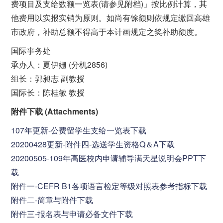
费项目及支给数额一览表(请参见附档)」按比例计算，其
他费用以实报实销为原则。如尚有馀额则依规定缴回高雄
市政府，补助总额不得高于本计画规定之奖补助额度。
国际事务处
承办人：夏伊姗 (分机2856)
组长：郭昶志 副教授
国际长：陈桂敏 教授
附件下载 (Attachments)
107年更新-公费留学生支给一览表
下载
20200428更新-附件四-选送学生资格Q＆A
下载
20200505-109年高医校内申请辅导满天星说明会PPT
下
载
附件一-CEFR B1各项语言检定等级对照表参考指标
下载
附件二-简章与附件
下载
附件三-报名表与申请必备文件
下载