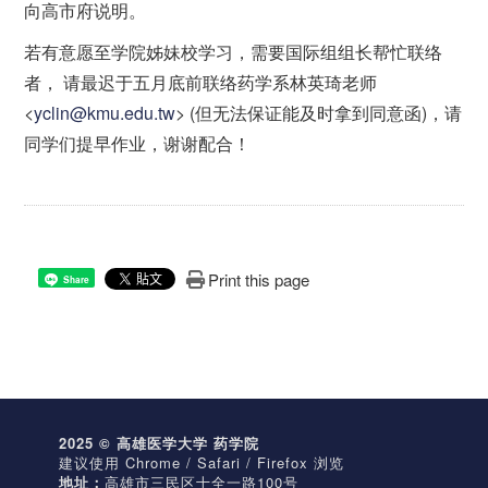
向高市府说明。
若有意愿至学院姊妹校学习，需要国际组组长帮忙联络
者， 请最迟于五月底前联络药学系林英琦老师
<
yclin@kmu.edu.tw
> (但无法保证能及时拿到同意函)，请
同学们提早作业，谢谢配合！
Print this page
Share
2025 © 高雄医学大学 药学院
建议使用 Chrome / Safari / Firefox 浏览
地址：
高雄市三民区十全一路100号