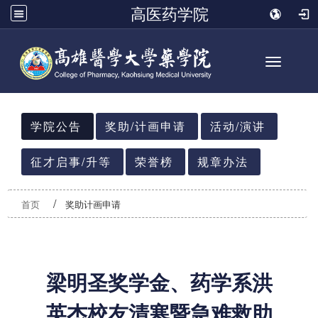
高医药学院
Toggle n
:::
学院公告
奖助/计画申请
活动/演讲
征才启事/升等
荣誉榜
规章办法
首页
奖助计画申请
梁明圣奖学金、药学系洪
英杰校友清寒暨急难救助