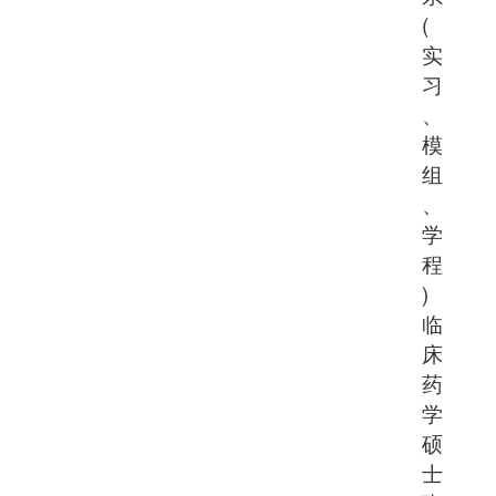
(
实
习
、
模
组
、
学
程
)
临
床
药
学
硕
士