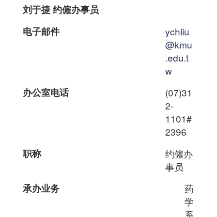
刘于捷 约僱办事员
电子邮件
ychliu
@kmu
.edu.t
w
办公室电话
(07)31
2-
1101#
2396
职称
约僱办
事员
承办业务
药
学
系