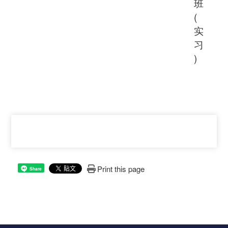
班
(
实
习
)
Print this page
Share