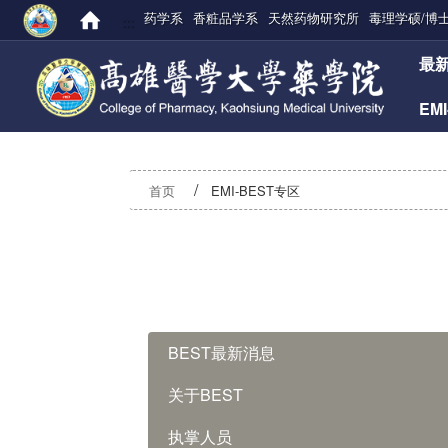
药学系
香粧品学系
天然药物研究所
毒理学硕/博
:::
:::
最
EM
首页
EMI-BEST专区
:::
BEST最新消息
关于BEST
执掌人员