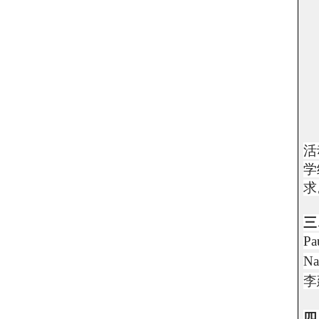
活
学
求
三
Pa
Na
李
四