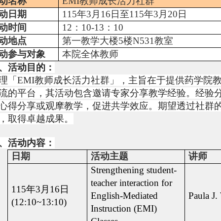
动名称
EMI
教师成长活力社群
动日期
115
年
3
月
16
日至
115
年
3
月
20
日
动时间
12
：
10-13
：
10
动地点
第一教学大楼
5
楼
N531
教室
动参与对象
本院全体教师
、活动目的：
理「
EMI
教师成长活力社群」，主旨在于提供药学院
流的平台，其活动包含邀请专家分享教学经验。经验
心得分享或观摩教学，促进共学效应。期望透过社群
，取得卓越成果。
、活动内容：
日期
活动主题
讲师
Strengthening student-
teacher interaction for
115
年
3
月
16
日
English-Mediated
Paula J.
(12:10~13:10)
Instruction (EMI)