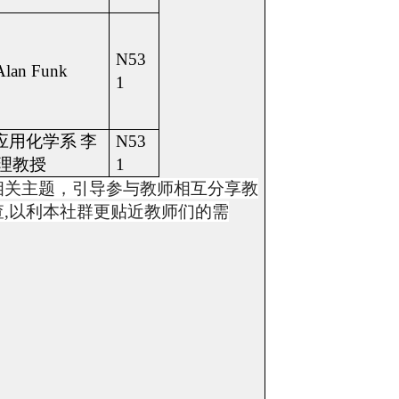
N53
Alan Funk
1
应用化学系
李
N53
理教授
1
相关主题，
引导参与教师相互分享教
查
,
以利本社群更贴近教师们的需