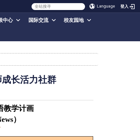
Language
登入
级中心
国际交流
校友园地
师成长活力社群
语教学计画
News
）
画