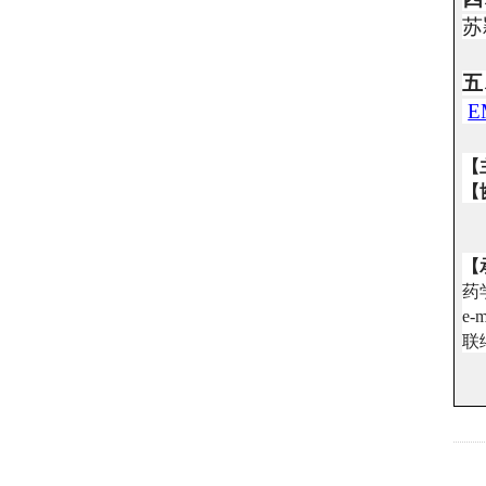
苏
五
E
【
【
【
药
e-m
联