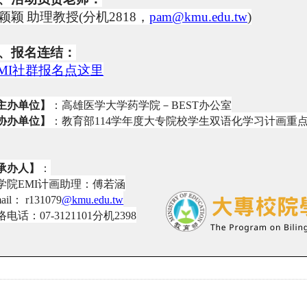
颖颖
助理教授
(
分机
2818
，
pam@kmu.edu.tw
)
、报名连结：
MI
社群报名点这里
主办单位】
：高雄医学大学药学院－
BEST
办公室
协办单位】
：教育部
114
学年度大专院校学生双语化学习计画重
承办人】
：
学院
EMI
计画助理：傅若涵
ail
：
r131079
@kmu.edu.tw
络电话：
07-3121101
分机
2398