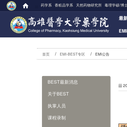
药学系
香粧品学系
天然药物研究所
毒理学硕/博
:::
:::
最
EM
首页
EMI-BEST专区
EMI公告
:::
BEST最新消息
2
关于BEST
执掌人员
课程录制