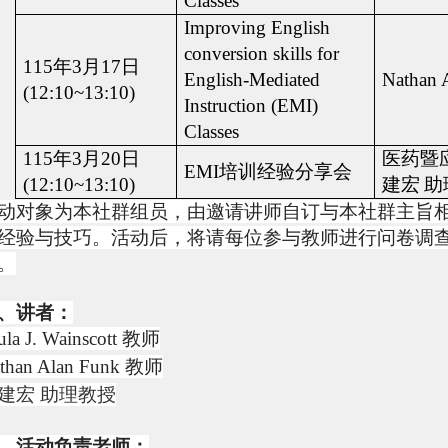
Classes
Improving English
conversion skills for
115
年
3
月
17
日
English-Mediated
Nathan 
(12:10~13:10)
Instruction (EMI)
Classes
115
年
3
月
20
日
医药暨
EMI
培训经验分享会
(12:10~13:10)
建宏
助
动对象为本社群组员，由邀请讲师自订与本社群主旨
经验与技巧。活动后，将请每位参与教师进行问卷调
。
、讲者：
ula J. Wainscott
教师
than Alan Funk
教师
建宏 助理教授
、活动负责老师：