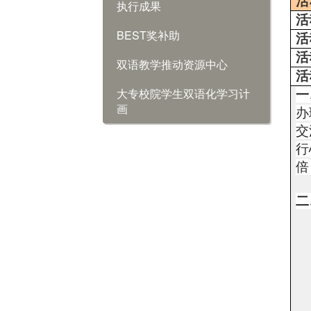
活
执行成果
活
BEST奖补助
活
活
双语教学推动资源中心
活
大专校院学生双语化学习计
一
画
办
交
行
倍
二