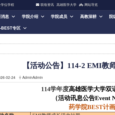
士学位学程
联络资讯
高雄医学大学
网站导览
新消息
学院介绍
学院成员
高教深耕
院
I-BEST专区
【活动公告】
114-2
EMI
教
026-02-24
AdminAdmin
114
学年度
高雄医学大学双
（活动讯息公告
Event 
药学院
BEST
计