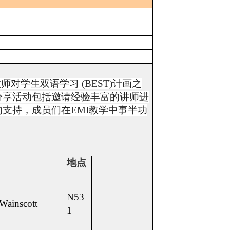
教师对学生双语学习
(BEST)
计画之
分享活动包括邀请经验丰富的讲师进
的支持，成员们在
EMI
教学中事半功
地点
N53
 Wainscott
1