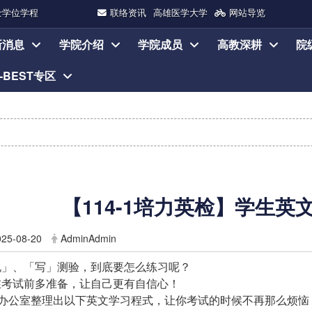
士学位学程
联络资讯
高雄医学大学
网站导览
新消息
学院介绍
学院成员
高教深耕
院
I-BEST专区
【114-1培力英检】学生
025-08-20
AdminAdmin
说」、「写」测验，到底要怎么练习呢？
在考试前多准备，让自己更有自信心！
办公室整理出以下英文学习程式，让你考试的时候不再那么烦恼