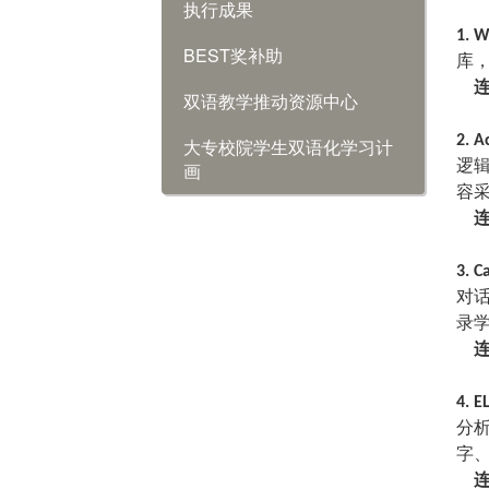
执行成果
1. W
BEST奖补助
库
双语教学推动资源中心
2. A
大专校院学生双语化学习计
逻
画
容
3. C
对
录
4. E
分
字