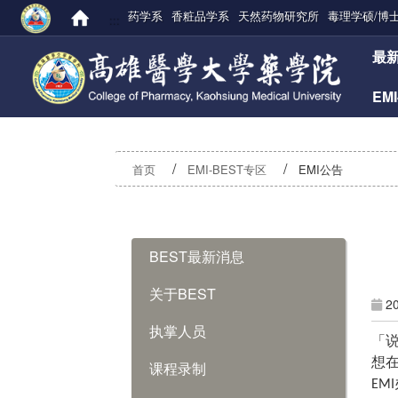
药学系
香粧品学系
天然药物研究所
毒理学硕/博
:::
:::
最
EM
首页
EMI-BEST专区
EMI公告
:::
BEST最新消息
关于BEST
2
执掌人员
「
想
课程录制
EMI