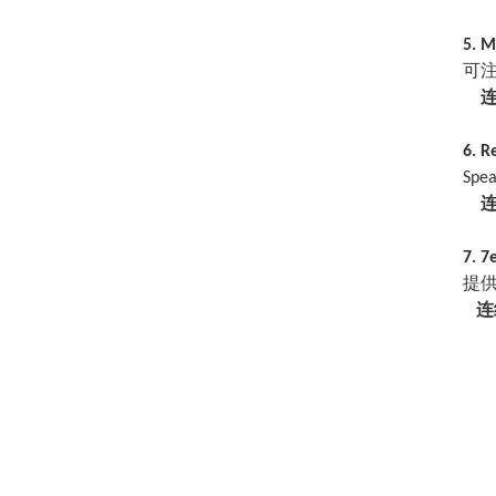
5. 
可
6. R
Spe
7. 7
提
连