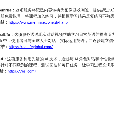
：
这项服务将记忆内容转换为图像游戏测验，提供超过
Memrise
30
注册免费帐号，将课程加入练习，并根据学习结果反复练习不熟
连结：
https://www.memrise.com/zh-hant/
：
这项服务透过现实对话视频帮助学习日常英语并提高听
ealLife
中，使用者可与全球人士对话，实际运用英语，并逐步建立信
ak
连结：
https://reallifeglobal.com/
：
这项服务利用先进的
技术，通过与
角色对话和个性化
esl
AI
AI
供针对不同级别的课程、测试回馈和每日任务，让学习过程充满
结：
https://7esl.com/