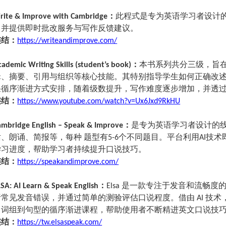
：
此程式是专为英语学习者设计
rite & Improve with Cambridge
，并提供即时批改服务与写作反馈建议。
连结：
https://writeandimprove.com/
：
本书系列共分三级，旨
cademic Writing Skills (student’s book)
辑、摘要、引用与组织等核心技能。其特别指导学生如何正确改
采循序渐进方式安排，随着级数提升，写作难度逐步增加，并透
连结：
https://www.youtube.com/watch?v=Ux6Jxd9RkHU
：
是专为英语学习者设计的
ambridge English – Speak & Improve
话、朗诵、简报等，每种
题型有
个不同题目。平台利用
技术
5-6
AI
学习进度，帮助学习者持续提升口说技巧。
连结：
https://speakandimprove.com/
：
是一款专注于发音和流畅度
LSA: AI Learn & Speak English
Elsa
析常见发音错误，并通过简单的测验评估口说程度。借由
技术
AI
、词组到句型的循序渐进课程，帮助使用者不断精进英文口说技
连结：
https://tw.elsaspeak.com/