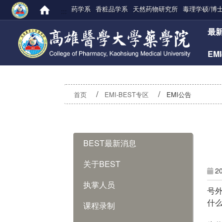
药学系
香粧品学系
天然药物研究所
毒理学硕/博
:::
:::
最
EM
首页
EMI-BEST专区
EMI公告
:::
BEST最新消息
关于BEST
2
执掌人员
号
什
课程录制