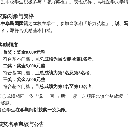
奖励本校学生积极参与「培力英检」并表现优异，高雄医学大学
奖励对象与资格
具
中华民国国籍
之本校在学生，参加当学期「培力英检」，
说、写
上
者，即符合奖励基本门槛。
奖励额度
首奖：奖金8,000元整
符合基本门槛，且
总成绩为当次测验第1名
者。
二奖：奖金5,000元整
符合基本门槛，且
总成绩为第2名及第3名
者。
三奖：奖金2,000元整
符合基本门槛，且
总成绩为第4名至第10名
者。
若总成绩相同，依「说 → 写 → 听 → 读」之顺序比较个别成
发奖励。
每位学生
在学期间以获奖一次为限
。
获奖名单审核与公告