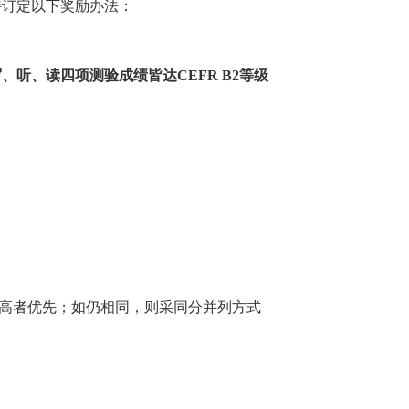
特订定以下奖励办法：
、听、读四项测验成绩皆达CEFR B2等级
绩，高者优先；如仍相同，则采同分并列方式