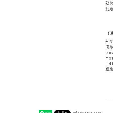
获
核
《 
药学
倪
e-m
r13
r14
联络电
Print this page
Share