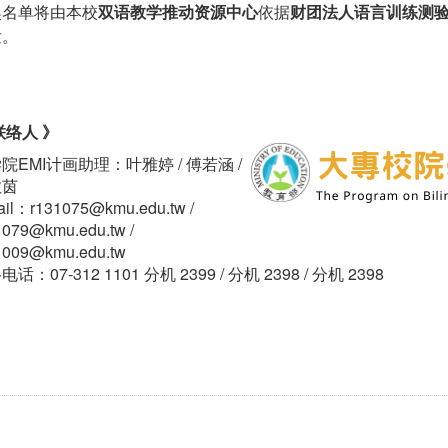
奖名单将由本校
双语教学推动资源中心
依据
财团法人语言训练测
发。
联络人 》
院EMI计画助理：叶雅婷 / 傅若涵 /
敬茵
ail：r131075@kmu.edu.tw /
1079@kmu.edu.tw /
1009@kmu.edu.tw
话：07-312 1101 分机 2399 / 分机 2398 / 分机 2398