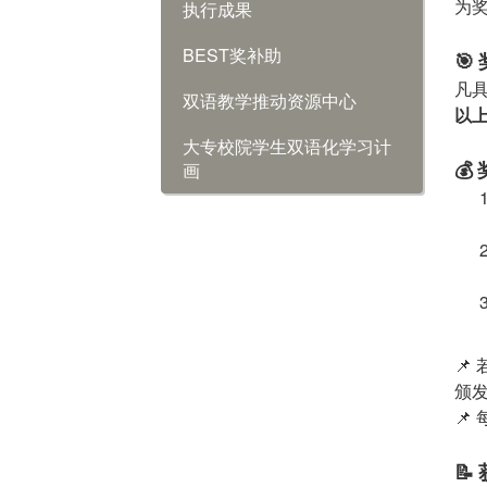
执行成果
为
BEST奖补助
🎯
凡
双语教学推动资源中心
以
大专校院学生双语化学习计
画
💰
📌
颁
📌
📝