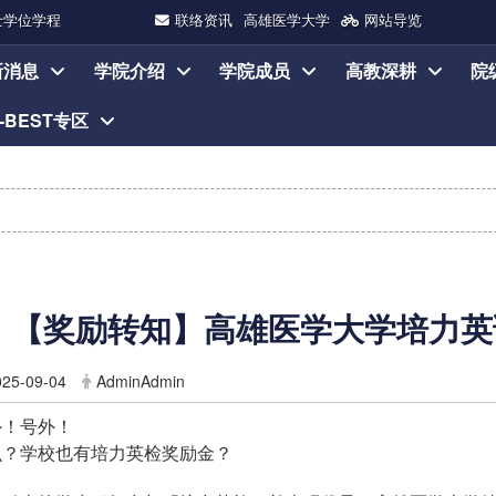
士学位学程
联络资讯
高雄医学大学
网站导览
新消息
学院介绍
学院成员
高教深耕
院
I-BEST专区
【奖励转知】高雄医学大学培力英
025-09-04
AdminAdmin
外！号外！
么？学校也有培力英检奖励金？