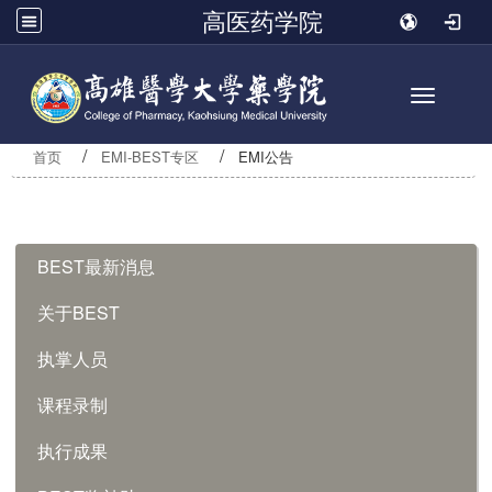
高医药学院
Toggle n
首页
EMI-BEST专区
EMI公告
:::
BEST最新消息
关于BEST
执掌人员
课程录制
执行成果