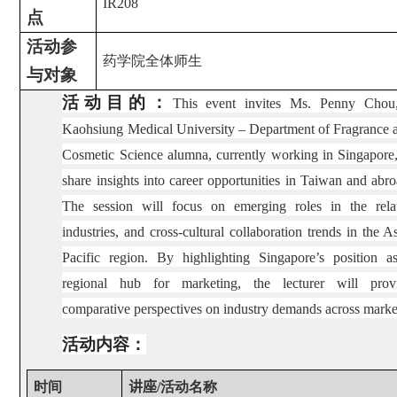
IR208
点
活动参
药学院全体师生
与对象
活动目的：
This event invites Ms. Penny Chou
Kaohsiung Medical University – Department of Fragrance 
Cosmetic Science alumna, currently working in Singapore,
share insights into career opportunities in Taiwan and abro
The session will focus on emerging roles in the rela
industries, and cross-cultural collaboration trends in the As
Pacific region. By highlighting Singapore’s position a
regional hub for marketing, the lecturer will prov
comparative perspectives on industry demands across marke
活动内容：
时间
讲座
/
活动名称