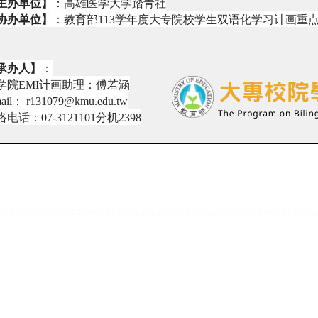
主办单位】
：高雄医学大学踏青社
协办单位】
：教育部
113
学年度大专院校学生双语化学习计画重
承办人】
：
学院
EMI
计画助理：傅若涵
ail
：
r131079@kmu.edu.tw
络电话：
07-3121101
分机
2398