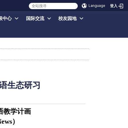
Language
登入
级中心
国际交流
校友园地
语生态研习
语教学计画
News
）