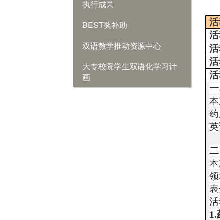
执行成果
活
BEST奖补助
活
双语教学推动资源中心
活
活
大专校院学生双语化学习计
活
画
一
本
药
英
二
本
领
表
活
1.