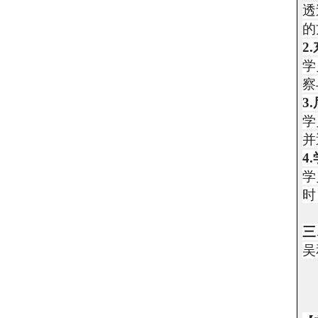
透
的
2.
学
察
3.
学
并
4.
学
时
三
吴