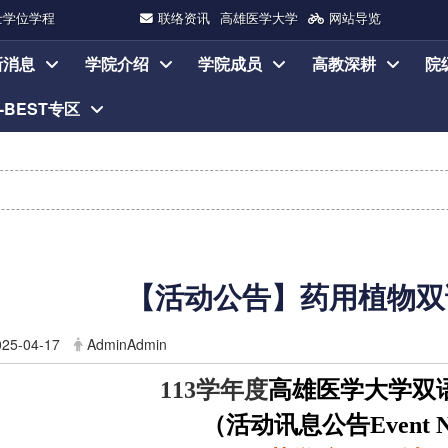
士学位学程
联络资讯
高雄医学大学
网站导览
新消息
学院介绍
学院成员
高教深耕
院
I-BEST专区
【活动公告】
药用植物双
025-04-17
AdminAdmin
113
学年度
高雄医学大学双
（活动讯息公告
Event 