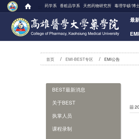
药学系
香粧品学系
天然药物研究所
毒理学硕/博
:::
:::
最
EM
首页
EMI-BEST专区
EMI公告
:::
BEST最新消息
关于BEST
2
执掌人员
课程录制