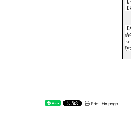
【
【
【
药
e-m
联
Print this page
Share