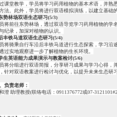
过课堂教学，学员将学习药用植物的基本术语，并熟
方法。此外，学员将进行双语模拟演练，以建立基础
东势林场双语生态研习
(5/3)
员将前往东势林场，透过双语导览学习药用植物的学
与纪录，加深对植物的认识。
后丰铁马道双语生态研习
(5/4)
员将骑乘自行车沿后丰铁马道进行生态探索，学习沿
透过实地观察进一步了解植物的生长环境。
学生英语能力成果演示与教案检讨
(5/6)
员将分组进行双语简报，分享研习成果与学习心得，
，针对双语教案进行检讨与优化，以提升未来生态研
、负责老师：
和澄
助理教授
(
联络电话：
0911376772
或
07-3121101#