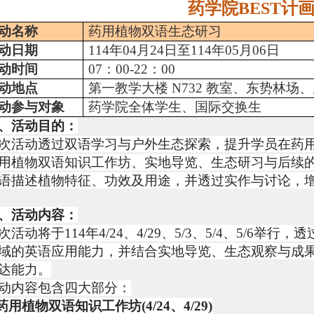
药学院
BEST
计
动名称
药用植物双语生态研习
动日期
114
年
04
月
24
日至
114
年
05
月
06
日
动时间
07
：
00-22
：
00
动地点
第一教学大楼
N732
教室、东势林场、
动参与对象
药学院全体学生、国际交换生
、活动目的：
次活动透过双语学习与户外生态探索，提升学员在药
用植物双语知识工作坊、实地导览、生态研习与后续
语描述植物特征、功效及用途，并透过实作与讨论，
、活动内容：
次活动将于
114
年
4/24
、
4/29
、
5/3
、
5/4
、
5/6
举行，透
域的英语应用能力，并结合实地导览、生态观察与成
达能力。
动内容包含四大部分：
药用植物双语知识工作坊
(4/24
、
4/29)