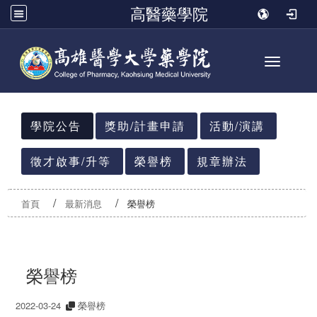
高醫藥學院
Toggle n
:::
學院公告
獎助/計畫申請
活動/演講
徵才啟事/升等
榮譽榜
規章辦法
首頁
最新消息
榮譽榜
榮譽榜
2022-03-24
榮譽榜