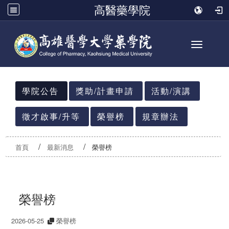
高醫藥學院
Toggle n
:::
學院公告
獎助/計畫申請
活動/演講
徵才啟事/升等
榮譽榜
規章辦法
首頁
最新消息
榮譽榜
榮譽榜
2026-05-25
榮譽榜