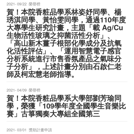
2021-
09/22
榮譽榜
賀！本院香粧品學系林姿妤同學、楊
琇淇同學、黃怡雯同學，通過110年度
大專學生研究計畫，主題「載 Ag/Cu
生物活性玻璃之抑菌活性分析」、
「高山新木薑子根部化學成分及抗氧
化活性評估」、「運用智慧電子感官
分析系統進行市售香氛產品之氣味分
子分析」，上述計畫分別由石啟仁老
師及柯宏慧老師指導。
2021-
04/09
榮譽榜
賀！本院香粧品學系大學部劉芳瑜同
學，榮獲「109學年度全國學生音樂比
賽」古箏獨奏大專組全國第三
2021-
03/01
獎助計畫申請