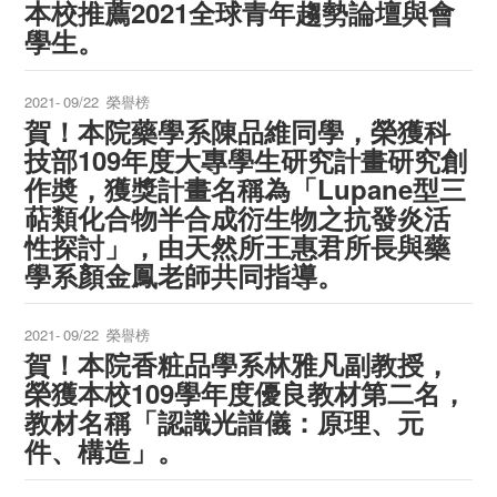
本校推薦2021全球青年趨勢論壇與會
學生。
2021-
09/22
榮譽榜
賀！本院藥學系陳品維同學，榮獲科
技部109年度大專學生研究計畫研究創
作奬，獲獎計畫名稱為「Lupane型三
萜類化合物半合成衍生物之抗發炎活
性探討」，由天然所王惠君所長與藥
學系顏金鳳老師共同指導。
2021-
09/22
榮譽榜
賀！本院香粧品學系林雅凡副教授，
榮獲本校109學年度優良教材第二名，
教材名稱「認識光譜儀：原理、元
件、構造」。