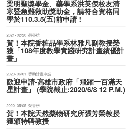
梁明聖獎學金、藥學系洪英傑校友清
寒暨急難救助獎助金，請符合資格同
學於110.3.5(五)前申請 !
2021-
02/20
榮譽榜
賀！本院香粧品學系林雅凡副教授榮
獲「108年度教學實踐研究計畫績優計
畫」
2020-
06/01
獎助計畫申請
歡迎申請-高雄市政府「飛躍一百滿天
星計畫」 (學院截止:2020/6/8 12 P.M.)
2020-
05/05
榮譽榜
賀！本院天然藥物研究所張芳榮教授
獲頒特聘教授