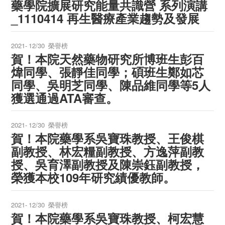
藥學院擴展研究能量共識營 系列演講
_1110414 再生醫療產業趨勢及發展
2021-
12/30
榮譽榜
賀！本院天然藥物研究所博班生彭百
煒同學、張靜佳同學；碩班生鄭如芯
同學、吳明芝同學、陳品維同學等5人
獲選通過ATA審查。
2021-
12/30
榮譽榜
賀！本院藥學系吳寶珠教授、王俊棋
副教授、林宏糧副教授、方逸萍副教
授、吳育澤副教授及陳崇鈺副教授，
榮獲本校109年研究績優教師。
2021-
12/30
榮譽榜
賀！本院藥學系吳寶珠教授、柯宏慧