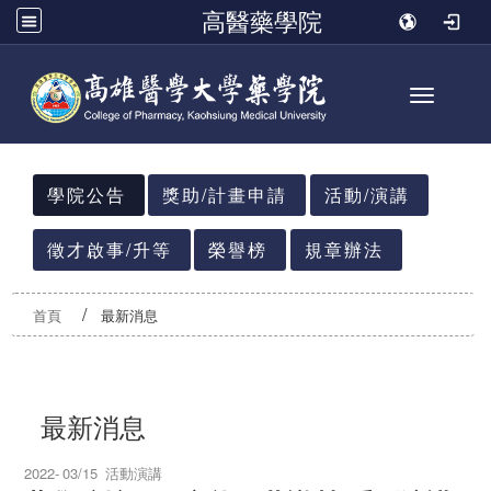
高醫藥學院
Toggle n
:::
學院公告
獎助/計畫申請
活動/演講
徵才啟事/升等
榮譽榜
規章辦法
首頁
最新消息
最新消息
2022-
03/15
活動演講