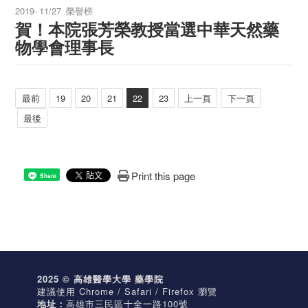
2019-
11/27
榮譽榜
賀！本院張芳榮教授當選中華天然藥
物學會理事長
最前
19
20
21
22
23
上一頁
下一頁
最後
Print this page
Share
2025 © 高雄醫學大學 藥學院
建議使用 Chrome / Safari / Firefox 瀏覽
地址：
高雄市三民區十全一路100號