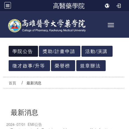
高醫藥學院
Toggle n
:::
學院公告
獎助/計畫申請
活動/演講
徵才啟事/升等
榮譽榜
規章辦法
首頁
最新消息
最新消息
2024-
07/01
EMI公告