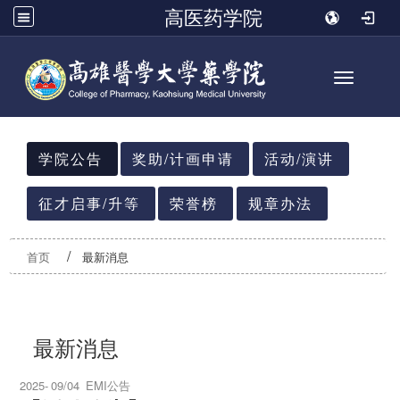
高医药学院
Toggle n
:::
学院公告
奖助/计画申请
活动/演讲
征才启事/升等
荣誉榜
规章办法
首页
最新消息
最新消息
2025-
09/04
EMI公告