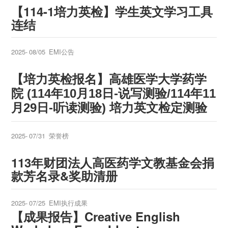
【114-1培力英检】学生英文学习工具
连结
2025-
08/05
EMI公告
【培力英检报名】高雄医学大学药学
院 (114年10月18日-说写测验/114年11
月29日-听读测验) 培力英文检定测验
2025-
07/31
荣誉榜
113年财团法人高医药学文教基金会捐
款芳名录&奖助清册
2025-
07/25
EMI执行成果
【成果报告】Creative English