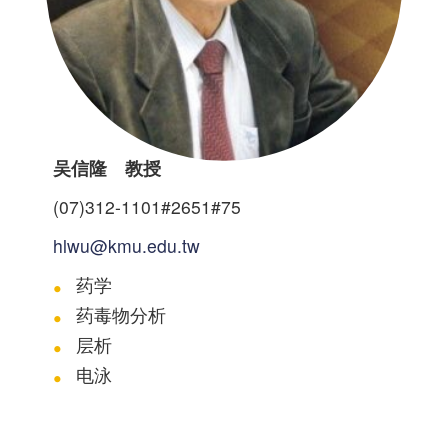
吴信隆 教授
(07)312-1101#2651#75
hlwu@kmu.edu.tw
药学
药毒物分析
层析
电泳